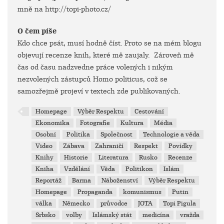
mně na http://topi-photo.cz/
O čem píše
Kdo chce psát, musí hodně číst. Proto se na mém blogu
objevují recenze knih, které mě zaujaly. Zároveň mě
čas od času nadzvedne práce volených i nikým
nezvolených zástupců Homo politicus, což se
samozřejmě projeví v textech zde publikovaných.
Homepage
Výběr Respektu
Cestování
Ekonomika
Fotografie
Kultura
Média
Osobní
Politika
Společnost
Technologie a věda
Video
Zábava
Zahraničí
Respekt
Povídky
Knihy
Historie
Literatura
Rusko
Recenze
Kniha
Vzdělání
Věda
Politikon
Islám
Reportáž
Barma
Náboženství
Výběr Respektu
Homepage
Propaganda
komunismus
Putin
válka
Německo
průvodce
JOTA
Topi Pigula
Srbsko
volby
Islámský stát
medicína
vražda