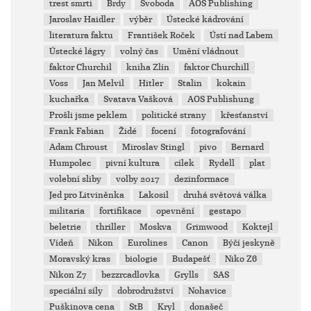
trest smrti
Brdy
Svoboda
AOS Publishing
Jaroslav Haidler
výběr
Ústecké kádrování
literatura faktu
František Roček
Ústí nad Labem
Ústecké lágry
volný čas
Umění vládnout
faktor Churchil
kniha Zlín
faktor Churchill
Voss
Jan Melvil
Hitler
Stalin
kokain
kuchařka
Svatava Vašková
AOS Publishung
Prošli jsme peklem
politické strany
křesťanství
Frank Fabian
Židé
focení
fotografování
Adam Chroust
Miroslav Stingl
pivo
Bernard
Humpolec
pivní kultura
cílek
Rydell
plat
volební sliby
volby 2017
dezinformace
Jed pro Litviněnka
Lakosil
druhá světová válka
militaria
fortifikace
opevnění
gestapo
beletrie
thriller
Moskva
Grimwood
Koktejl
Vídeň
Nikon
Eurolines
Canon
Býčí jeskyně
Moravský kras
biologie
Budapešť
Niko Z6
Nikon Z7
bezzrcadlovka
Grylls
SAS
speciální síly
dobrodružství
Nohavice
Puškinova cena
StB
Kryl
donašeč