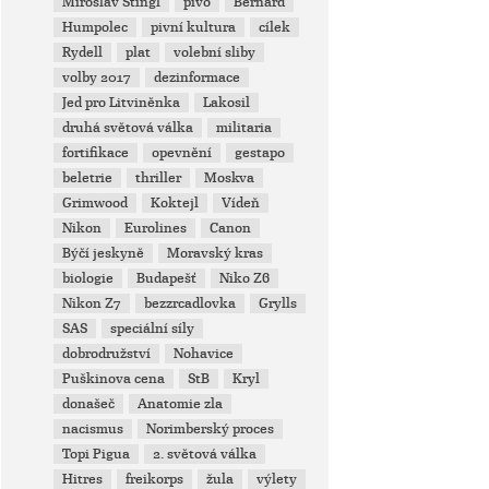
Miroslav Stingl
pivo
Bernard
Humpolec
pivní kultura
cílek
Rydell
plat
volební sliby
volby 2017
dezinformace
Jed pro Litviněnka
Lakosil
druhá světová válka
militaria
fortifikace
opevnění
gestapo
beletrie
thriller
Moskva
Grimwood
Koktejl
Vídeň
Nikon
Eurolines
Canon
Býčí jeskyně
Moravský kras
biologie
Budapešť
Niko Z6
Nikon Z7
bezzrcadlovka
Grylls
SAS
speciální síly
dobrodružství
Nohavice
Puškinova cena
StB
Kryl
donašeč
Anatomie zla
nacismus
Norimberský proces
Topi Pigua
2. světová válka
Hitres
freikorps
žula
výlety