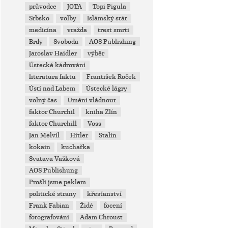
průvodce
JOTA
Topi Pigula
Srbsko
volby
Islámský stát
medicína
vražda
trest smrti
Brdy
Svoboda
AOS Publishing
Jaroslav Haidler
výběr
Ústecké kádrování
literatura faktu
František Roček
Ústí nad Labem
Ústecké lágry
volný čas
Umění vládnout
faktor Churchil
kniha Zlín
faktor Churchill
Voss
Jan Melvil
Hitler
Stalin
kokain
kuchařka
Svatava Vašková
AOS Publishung
Prošli jsme peklem
politické strany
křesťanství
Frank Fabian
Židé
focení
fotografování
Adam Chroust