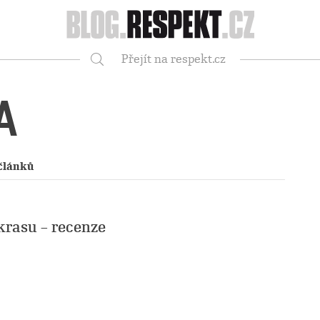
Respekt
Přejít na respekt.cz
Vyhledávání
A
článků
krasu – recenze