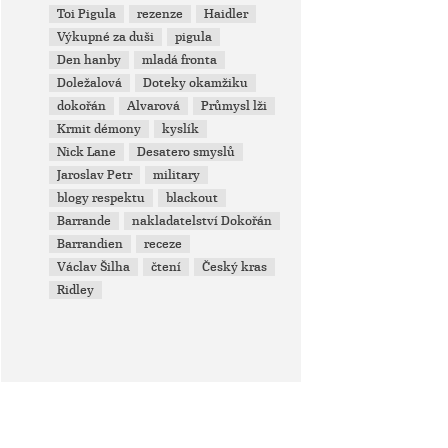
Toi Pigula
rezenze
Haidler
Výkupné za duši
pigula
Den hanby
mladá fronta
Doležalová
Doteky okamžiku
dokořán
Alvarová
Průmysl lži
Krmit démony
kyslík
Nick Lane
Desatero smyslů
Jaroslav Petr
military
blogy respektu
blackout
Barrande
nakladatelství Dokořán
Barrandien
receze
Václav Šilha
čtení
Český kras
Ridley