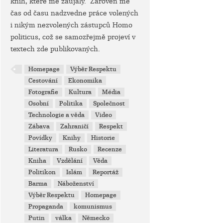
knih, které mě zaujaly. Zároveň mě
čas od času nadzvedne práce volených
i nikým nezvolených zástupců Homo
politicus, což se samozřejmě projeví v
textech zde publikovaných.
Homepage
Výběr Respektu
Cestování
Ekonomika
Fotografie
Kultura
Média
Osobní
Politika
Společnost
Technologie a věda
Video
Zábava
Zahraničí
Respekt
Povídky
Knihy
Historie
Literatura
Rusko
Recenze
Kniha
Vzdělání
Věda
Politikon
Islám
Reportáž
Barma
Náboženství
Výběr Respektu
Homepage
Propaganda
komunismus
Putin
válka
Německo