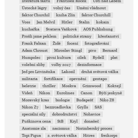
literatura faktu
František Roček
Ústí nad Labem
Ústecké lágry
volný čas
Umění vládnout
faktor Churchil
kniha Zlín
faktor Churchill
Voss
Jan Melvil
Hitler
Stalin
kokain
kuchařka
Svatava Vašková
AOS Publishung
Prošli jsme peklem
politické strany
křesťanství
Frank Fabian
Židé
focení
fotografování
Adam Chroust
Miroslav Stingl
pivo
Bernard
Humpolec
pivní kultura
cílek
Rydell
plat
volební sliby
volby 2017
dezinformace
Jed pro Litviněnka
Lakosil
druhá světová válka
militaria
fortifikace
opevnění
gestapo
beletrie
thriller
Moskva
Grimwood
Koktejl
Vídeň
Nikon
Eurolines
Canon
Býčí jeskyně
Moravský kras
biologie
Budapešť
Niko Z6
Nikon Z7
bezzrcadlovka
Grylls
SAS
speciální síly
dobrodružství
Nohavice
Puškinova cena
StB
Kryl
donašeč
Anatomie zla
nacismus
Norimberský proces
Topi Pigua
2. světová válka
Hitres
freikorps