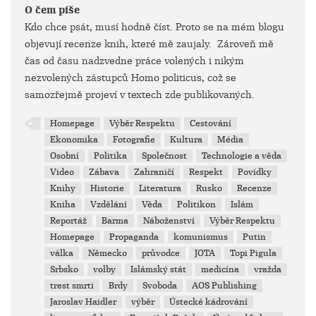
O čem píše
Kdo chce psát, musí hodně číst. Proto se na mém blogu
objevují recenze knih, které mě zaujaly. Zároveň mě
čas od času nadzvedne práce volených i nikým
nezvolených zástupců Homo politicus, což se
samozřejmě projeví v textech zde publikovaných.
Homepage
Výběr Respektu
Cestování
Ekonomika
Fotografie
Kultura
Média
Osobní
Politika
Společnost
Technologie a věda
Video
Zábava
Zahraničí
Respekt
Povídky
Knihy
Historie
Literatura
Rusko
Recenze
Kniha
Vzdělání
Věda
Politikon
Islám
Reportáž
Barma
Náboženství
Výběr Respektu
Homepage
Propaganda
komunismus
Putin
válka
Německo
průvodce
JOTA
Topi Pigula
Srbsko
volby
Islámský stát
medicína
vražda
trest smrti
Brdy
Svoboda
AOS Publishing
Jaroslav Haidler
výběr
Ústecké kádrování