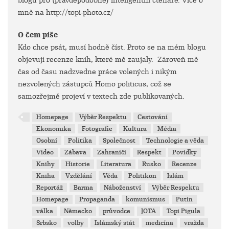
blogu pro (pravděpodobně) inteligentní čtenáře. Více o
mně na http://topi-photo.cz/
O čem píše
Kdo chce psát, musí hodně číst. Proto se na mém blogu
objevují recenze knih, které mě zaujaly. Zároveň mě
čas od času nadzvedne práce volených i nikým
nezvolených zástupců Homo politicus, což se
samozřejmě projeví v textech zde publikovaných.
Homepage
Výběr Respektu
Cestování
Ekonomika
Fotografie
Kultura
Média
Osobní
Politika
Společnost
Technologie a věda
Video
Zábava
Zahraničí
Respekt
Povídky
Knihy
Historie
Literatura
Rusko
Recenze
Kniha
Vzdělání
Věda
Politikon
Islám
Reportáž
Barma
Náboženství
Výběr Respektu
Homepage
Propaganda
komunismus
Putin
válka
Německo
průvodce
JOTA
Topi Pigula
Srbsko
volby
Islámský stát
medicína
vražda