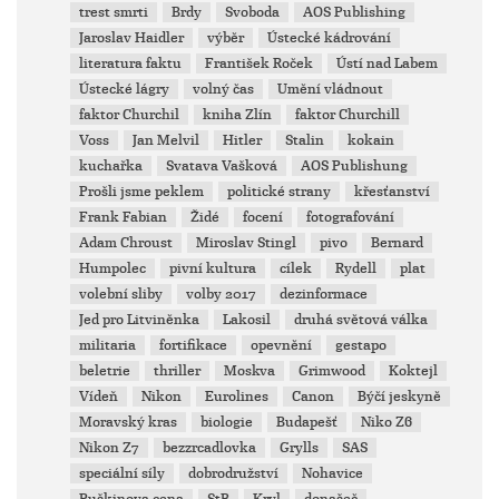
trest smrti
Brdy
Svoboda
AOS Publishing
Jaroslav Haidler
výběr
Ústecké kádrování
literatura faktu
František Roček
Ústí nad Labem
Ústecké lágry
volný čas
Umění vládnout
faktor Churchil
kniha Zlín
faktor Churchill
Voss
Jan Melvil
Hitler
Stalin
kokain
kuchařka
Svatava Vašková
AOS Publishung
Prošli jsme peklem
politické strany
křesťanství
Frank Fabian
Židé
focení
fotografování
Adam Chroust
Miroslav Stingl
pivo
Bernard
Humpolec
pivní kultura
cílek
Rydell
plat
volební sliby
volby 2017
dezinformace
Jed pro Litviněnka
Lakosil
druhá světová válka
militaria
fortifikace
opevnění
gestapo
beletrie
thriller
Moskva
Grimwood
Koktejl
Vídeň
Nikon
Eurolines
Canon
Býčí jeskyně
Moravský kras
biologie
Budapešť
Niko Z6
Nikon Z7
bezzrcadlovka
Grylls
SAS
speciální síly
dobrodružství
Nohavice