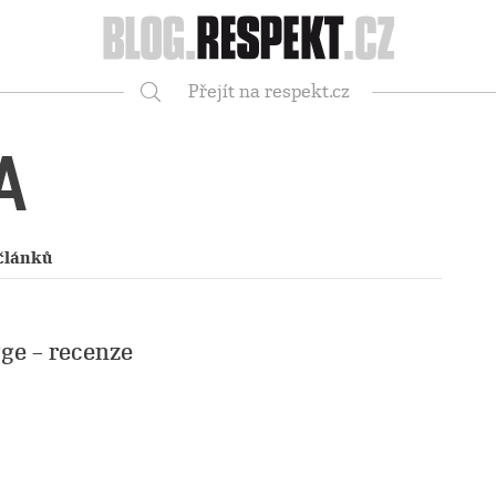
Respekt
Přejít na respekt.cz
Vyhledávání
A
článků
ge – recenze