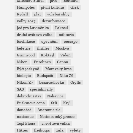
Miroslav Stingl
pivo
Bernard
Humpolec
pivní kultura
cílek
Rydell
plat
volební sliby
volby 2017
dezinformace
Jed pro Litviněnka
Lakosil
druhá světová válka
militaria
fortifikace
opevnění
gestapo
beletrie
thriller
Moskva
Grimwood
Koktejl
Vídeň
Nikon
Eurolines
Canon
Býčí jeskyně
Moravský kras
biologie
Budapešť
Niko Z6
Nikon Z7
bezzrcadlovka
Grylls
SAS
speciální síly
dobrodružství
Nohavice
Puškinova cena
StB
Kryl
donašeč
Anatomie zla
nacismus
Norimberský proces
Topi Pigua
2. světová válka
Hitres
freikorps
žula
výlety