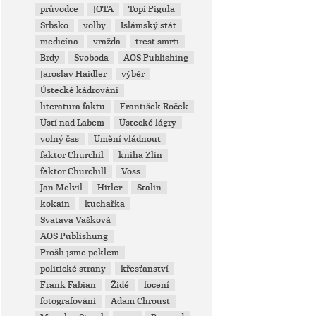
průvodce
JOTA
Topi Pigula
Srbsko
volby
Islámský stát
medicína
vražda
trest smrti
Brdy
Svoboda
AOS Publishing
Jaroslav Haidler
výběr
Ústecké kádrování
literatura faktu
František Roček
Ústí nad Labem
Ústecké lágry
volný čas
Umění vládnout
faktor Churchil
kniha Zlín
faktor Churchill
Voss
Jan Melvil
Hitler
Stalin
kokain
kuchařka
Svatava Vašková
AOS Publishung
Prošli jsme peklem
politické strany
křesťanství
Frank Fabian
Židé
focení
fotografování
Adam Chroust