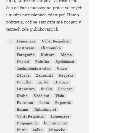
knih, které mě zaujaly. Zároveň mě
čas od času nadzvedne práce volených
i nikým nezvolených zástupců Homo
politicus, což se samozřejmě projeví v
textech zde publikovaných.
Homepage
Výběr Respektu
Cestování
Ekonomika
Fotografie
Kultura
Média
Osobní
Politika
Společnost
Technologie a věda
Video
Zábava
Zahraničí
Respekt
Povídky
Knihy
Historie
Literatura
Rusko
Recenze
Kniha
Vzdělání
Věda
Politikon
Islám
Reportáž
Barma
Náboženství
Výběr Respektu
Homepage
Propaganda
komunismus
Putin
válka
Německo