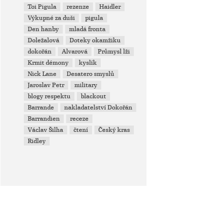
Toi Pigula
rezenze
Haidler
Výkupné za duši
pigula
Den hanby
mladá fronta
Doležalová
Doteky okamžiku
dokořán
Alvarová
Průmysl lži
Krmit démony
kyslík
Nick Lane
Desatero smyslů
Jaroslav Petr
military
blogy respektu
blackout
Barrande
nakladatelství Dokořán
Barrandien
receze
Václav Šilha
čtení
Český kras
Ridley