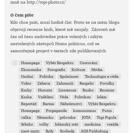
mně na http://topi-photo.cz/
O čem píše
Kdo chce psát, musí hodně číst. Proto se na mém blogu
objevují recenze knih, které mě zaujaly. Zároveň mě
čas od času nadzvedne práce volených i nikým
nezvolených zástupců Homo politicus, což se
samozřejmě projeví v textech zde publikovaných.
Homepage
Výběr Respektu
Cestování
Ekonomika
Fotografie
Kultura
Média
Osobní
Politika
Společnost
Technologie a věda
Video
Zábava
Zahraničí
Respekt
Povídky
Knihy
Historie
Literatura
Rusko
Recenze
Kniha
Vzdělání
Věda
Politikon
Islám
Reportáž
Barma
Náboženství
Výběr Respektu
Homepage
Propaganda
komunismus
Putin
válka
Německo
průvodce
JOTA
Topi Pigula
Srbsko
volby
Islámský stát
medicína
vražda
trest smrti
Brdy
Svoboda
AOS Publishing