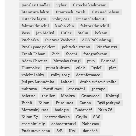
Jaroslav Haidler
výběr
Ústecké kádrování
literatura faktu
František Roček
Ústí nad Labem
Ústecké lágry
volný čas
Umění vládnout
faktor Churchil
kniha Zlín
faktor Churchill
Voss
Jan Melvil
Hitler
Stalin
kokain
kuchařka
Svatava Vašková
AOS Publishung
Prošli jsme peklem
politické strany
křesťanství
Frank Fabian
Židé
focení
fotografování
Adam Chroust
Miroslav Stingl
pivo
Bernard
Humpolec
pivní kultura
cílek
Rydell
plat
volební sliby
volby 2017
dezinformace
Jed pro Litviněnka
Lakosil
druhá světová válka
militaria
fortifikace
opevnění
gestapo
beletrie
thriller
Moskva
Grimwood
Koktejl
Vídeň
Nikon
Eurolines
Canon
Býčí jeskyně
Moravský kras
biologie
Budapešť
Niko Z6
Nikon Z7
bezzrcadlovka
Grylls
SAS
speciální síly
dobrodružství
Nohavice
Puškinova cena
StB
Kryl
donašeč