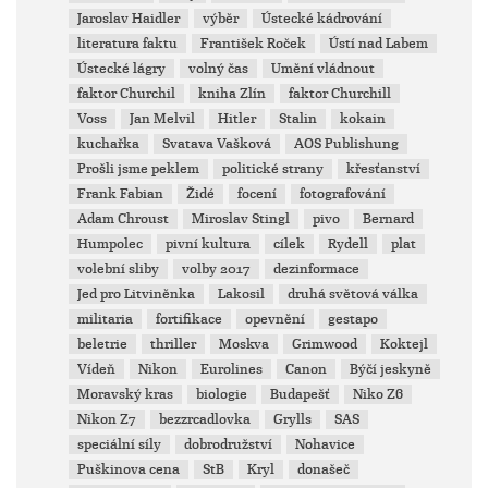
Jaroslav Haidler
výběr
Ústecké kádrování
literatura faktu
František Roček
Ústí nad Labem
Ústecké lágry
volný čas
Umění vládnout
faktor Churchil
kniha Zlín
faktor Churchill
Voss
Jan Melvil
Hitler
Stalin
kokain
kuchařka
Svatava Vašková
AOS Publishung
Prošli jsme peklem
politické strany
křesťanství
Frank Fabian
Židé
focení
fotografování
Adam Chroust
Miroslav Stingl
pivo
Bernard
Humpolec
pivní kultura
cílek
Rydell
plat
volební sliby
volby 2017
dezinformace
Jed pro Litviněnka
Lakosil
druhá světová válka
militaria
fortifikace
opevnění
gestapo
beletrie
thriller
Moskva
Grimwood
Koktejl
Vídeň
Nikon
Eurolines
Canon
Býčí jeskyně
Moravský kras
biologie
Budapešť
Niko Z6
Nikon Z7
bezzrcadlovka
Grylls
SAS
speciální síly
dobrodružství
Nohavice
Puškinova cena
StB
Kryl
donašeč