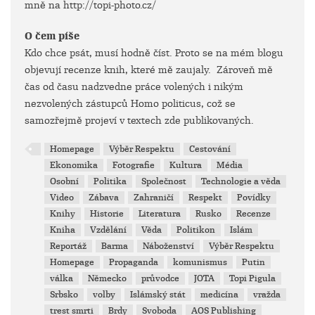
mně na http://topi-photo.cz/
O čem píše
Kdo chce psát, musí hodně číst. Proto se na mém blogu
objevují recenze knih, které mě zaujaly. Zároveň mě
čas od času nadzvedne práce volených i nikým
nezvolených zástupců Homo politicus, což se
samozřejmě projeví v textech zde publikovaných.
Homepage
Výběr Respektu
Cestování
Ekonomika
Fotografie
Kultura
Média
Osobní
Politika
Společnost
Technologie a věda
Video
Zábava
Zahraničí
Respekt
Povídky
Knihy
Historie
Literatura
Rusko
Recenze
Kniha
Vzdělání
Věda
Politikon
Islám
Reportáž
Barma
Náboženství
Výběr Respektu
Homepage
Propaganda
komunismus
Putin
válka
Německo
průvodce
JOTA
Topi Pigula
Srbsko
volby
Islámský stát
medicína
vražda
trest smrti
Brdy
Svoboda
AOS Publishing