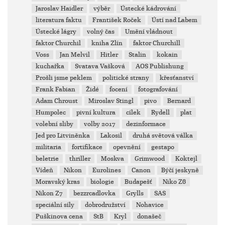
Jaroslav Haidler
výběr
Ústecké kádrování
literatura faktu
František Roček
Ústí nad Labem
Ústecké lágry
volný čas
Umění vládnout
faktor Churchil
kniha Zlín
faktor Churchill
Voss
Jan Melvil
Hitler
Stalin
kokain
kuchařka
Svatava Vašková
AOS Publishung
Prošli jsme peklem
politické strany
křesťanství
Frank Fabian
Židé
focení
fotografování
Adam Chroust
Miroslav Stingl
pivo
Bernard
Humpolec
pivní kultura
cílek
Rydell
plat
volební sliby
volby 2017
dezinformace
Jed pro Litviněnka
Lakosil
druhá světová válka
militaria
fortifikace
opevnění
gestapo
beletrie
thriller
Moskva
Grimwood
Koktejl
Vídeň
Nikon
Eurolines
Canon
Býčí jeskyně
Moravský kras
biologie
Budapešť
Niko Z6
Nikon Z7
bezzrcadlovka
Grylls
SAS
speciální síly
dobrodružství
Nohavice
Puškinova cena
StB
Kryl
donašeč