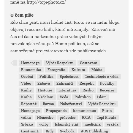
mně na http://topi-photo.cz/
O čem píše
Kdo chce psát, musí hodně číst. Proto se na mém blogu
objevují recenze knih, které mě zaujaly. Zároveň mě
čas od času nadzvedne práce volených i nikým
nezvolených zástupců Homo politicus, což se
samozřejmě projeví v textech zde publikovaných.
Homepage
Výběr Respektu
Cestování
Ekonomika
Fotografie
Kultura
Média
Osobní
Politika
Společnost
Technologie a věda
Video
Zábava
Zahraničí
Respekt
Povídky
Knihy
Historie
Literatura
Rusko
Recenze
Kniha
Vzdělání
Věda
Politikon
Islám
Reportáž
Barma
Náboženství
Výběr Respektu
Homepage
Propaganda
komunismus
Putin
válka
Německo
průvodce
JOTA
Topi Pigula
Srbsko
volby
Islámský stát
medicína
vražda
trest smrti
Brdy
Svoboda
AOS Publishing