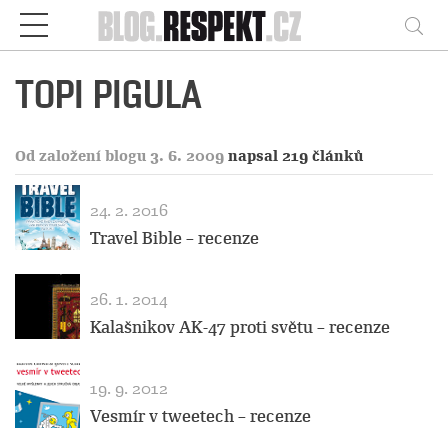
Respekt
Vy
TOPI PIGULA
Od založení blogu 3. 6. 2009
napsal 219 článků
24. 2. 2016
Travel Bible – recenze
26. 1. 2014
Kalašnikov AK-47 proti světu – recenze
19. 9. 2012
Vesmír v tweetech – recenze