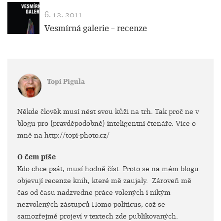
6. 12. 2011
Vesmírná galerie – recenze
Topi Pigula
Někde člověk musí nést svou kůži na trh. Tak proč ne v
blogu pro (pravděpodobně) inteligentní čtenáře. Více o
mně na http://topi-photo.cz/
O čem píše
Kdo chce psát, musí hodně číst. Proto se na mém blogu
objevují recenze knih, které mě zaujaly. Zároveň mě
čas od času nadzvedne práce volených i nikým
nezvolených zástupců Homo politicus, což se
samozřejmě projeví v textech zde publikovaných.