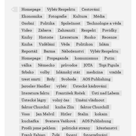
Homepage
Výběr Respektu
Cestování
Ekonomika
Fotografie
Kultura
Média
Osobní
Politika
Společnost
Technologie a věda
Video
Zábava
Zahraničí
Respekt
Povídky
Knihy
Historie
Literatura
Rusko
Recenze
Kniha
Vzdělání
Věda
Politikon
Islám
Reportáž
Barma
Náboženství
Výběr Respektu
Homepage
Propaganda
komunismus
Putin
válka
Německo
průvodce
JOTA
Topi Pigula
Srbsko
volby
Islámský stát
medicína
vražda
trest smrti
Brdy
Svoboda
AOS Publishing
Jaroslav Haidler
výběr
Ústecké kádrování
literatura faktu
František Roček
Ústí nad Labem
Ústecké lágry
volný čas
Umění vládnout
faktor Churchil
kniha Zlín
faktor Churchill
Voss
Jan Melvil
Hitler
Stalin
kokain
kuchařka
Svatava Vašková
AOS Publishung
Prošli jsme peklem
politické strany
křesťanství
Frank Fabian
Židé
focení
fotografování