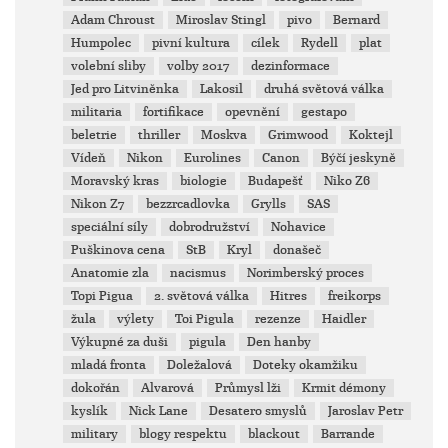
Adam Chroust
Miroslav Stingl
pivo
Bernard
Humpolec
pivní kultura
cílek
Rydell
plat
volební sliby
volby 2017
dezinformace
Jed pro Litviněnka
Lakosil
druhá světová válka
militaria
fortifikace
opevnění
gestapo
beletrie
thriller
Moskva
Grimwood
Koktejl
Vídeň
Nikon
Eurolines
Canon
Býčí jeskyně
Moravský kras
biologie
Budapešť
Niko Z6
Nikon Z7
bezzrcadlovka
Grylls
SAS
speciální síly
dobrodružství
Nohavice
Puškinova cena
StB
Kryl
donašeč
Anatomie zla
nacismus
Norimberský proces
Topi Pigua
2. světová válka
Hitres
freikorps
žula
výlety
Toi Pigula
rezenze
Haidler
Výkupné za duši
pigula
Den hanby
mladá fronta
Doležalová
Doteky okamžiku
dokořán
Alvarová
Průmysl lži
Krmit démony
kyslík
Nick Lane
Desatero smyslů
Jaroslav Petr
military
blogy respektu
blackout
Barrande