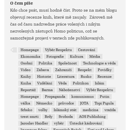
O čem píše
Kdo chce psát, musí hodně číst. Proto se na mém blogu
objevují recenze knih, které mě zaujaly. Zároveň mě
čas od času nadzvedne práce volených i nikým
nezvolených zástupců Homo politicus, což se
samozřejmě projeví v textech zde publikovaných.
Homepage
Výběr Respektu
Cestování
Ekonomika
Fotografie
Kultura
Média
Osobní
Politika
Společnost
Technologie a věda
Video
Zábava
Zahraničí
Respekt
Povídky
Knihy
Historie
Literatura
Rusko
Recenze
Kniha
Vzdělání
Věda
Politikon
Islám
Reportáž
Barma
Náboženství
Výběr Respektu
Homepage
Propaganda
komunismus
Putin
válka
Německo
průvodce
JOTA
Topi Pigula
Srbsko
volby
Islámský stát
medicína
vražda
trest smrti
Brdy
Svoboda
AOS Publishing
Jaroslav Haidler
výběr
Ústecké kádrování