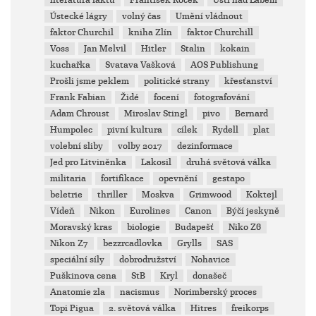
literatura faktu
František Roček
Ústí nad Labem
Ústecké lágry
volný čas
Umění vládnout
faktor Churchil
kniha Zlín
faktor Churchill
Voss
Jan Melvil
Hitler
Stalin
kokain
kuchařka
Svatava Vašková
AOS Publishung
Prošli jsme peklem
politické strany
křesťanství
Frank Fabian
Židé
focení
fotografování
Adam Chroust
Miroslav Stingl
pivo
Bernard
Humpolec
pivní kultura
cílek
Rydell
plat
volební sliby
volby 2017
dezinformace
Jed pro Litviněnka
Lakosil
druhá světová válka
militaria
fortifikace
opevnění
gestapo
beletrie
thriller
Moskva
Grimwood
Koktejl
Vídeň
Nikon
Eurolines
Canon
Býčí jeskyně
Moravský kras
biologie
Budapešť
Niko Z6
Nikon Z7
bezzrcadlovka
Grylls
SAS
speciální síly
dobrodružství
Nohavice
Puškinova cena
StB
Kryl
donašeč
Anatomie zla
nacismus
Norimberský proces
Topi Pigua
2. světová válka
Hitres
freikorps