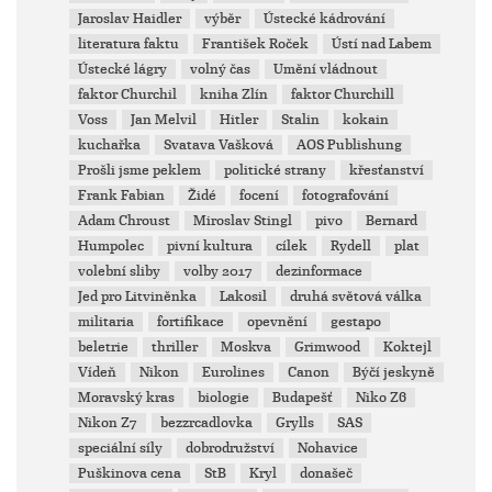
Jaroslav Haidler
výběr
Ústecké kádrování
literatura faktu
František Roček
Ústí nad Labem
Ústecké lágry
volný čas
Umění vládnout
faktor Churchil
kniha Zlín
faktor Churchill
Voss
Jan Melvil
Hitler
Stalin
kokain
kuchařka
Svatava Vašková
AOS Publishung
Prošli jsme peklem
politické strany
křesťanství
Frank Fabian
Židé
focení
fotografování
Adam Chroust
Miroslav Stingl
pivo
Bernard
Humpolec
pivní kultura
cílek
Rydell
plat
volební sliby
volby 2017
dezinformace
Jed pro Litviněnka
Lakosil
druhá světová válka
militaria
fortifikace
opevnění
gestapo
beletrie
thriller
Moskva
Grimwood
Koktejl
Vídeň
Nikon
Eurolines
Canon
Býčí jeskyně
Moravský kras
biologie
Budapešť
Niko Z6
Nikon Z7
bezzrcadlovka
Grylls
SAS
speciální síly
dobrodružství
Nohavice
Puškinova cena
StB
Kryl
donašeč