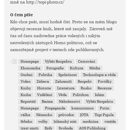
mně na http://topi-photo.cz/
O čem píše
Kdo chce psát, musí hodně číst. Proto se na mém blogu
objevují recenze knih, které mě zaujaly. Zároveň mě
čas od času nadzvedne práce volených i nikým
nezvolených zástupců Homo politicus, což se
samozřejmě projeví v textech zde publikovaných.
Homepage
Výběr Respektu
Cestování
Ekonomika
Fotografie
Kultura
Média
Osobní
Politika
Společnost
Technologie a věda
Video
Zábava
Zahraničí
Respekt
Povídky
Knihy
Historie
Literatura
Rusko
Recenze
Kniha
Vzdělání
Věda
Politikon
Islám
Reportáž
Barma
Náboženství
Výběr Respektu
Homepage
Propaganda
komunismus
Putin
válka
Německo
průvodce
JOTA
Topi Pigula
Srbsko
volby
Islámský stát
medicína
vražda
trest smrti
Brdy
Svoboda
AOS Publishing