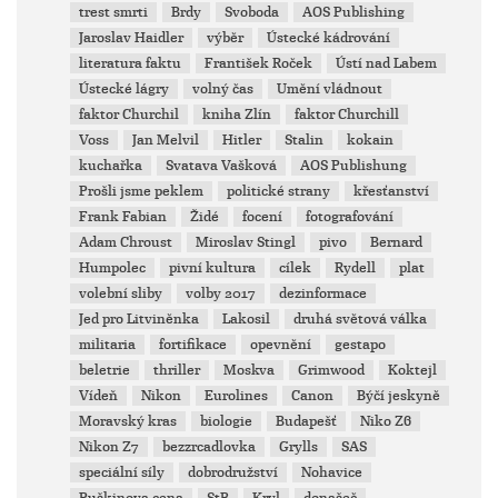
trest smrti
Brdy
Svoboda
AOS Publishing
Jaroslav Haidler
výběr
Ústecké kádrování
literatura faktu
František Roček
Ústí nad Labem
Ústecké lágry
volný čas
Umění vládnout
faktor Churchil
kniha Zlín
faktor Churchill
Voss
Jan Melvil
Hitler
Stalin
kokain
kuchařka
Svatava Vašková
AOS Publishung
Prošli jsme peklem
politické strany
křesťanství
Frank Fabian
Židé
focení
fotografování
Adam Chroust
Miroslav Stingl
pivo
Bernard
Humpolec
pivní kultura
cílek
Rydell
plat
volební sliby
volby 2017
dezinformace
Jed pro Litviněnka
Lakosil
druhá světová válka
militaria
fortifikace
opevnění
gestapo
beletrie
thriller
Moskva
Grimwood
Koktejl
Vídeň
Nikon
Eurolines
Canon
Býčí jeskyně
Moravský kras
biologie
Budapešť
Niko Z6
Nikon Z7
bezzrcadlovka
Grylls
SAS
speciální síly
dobrodružství
Nohavice