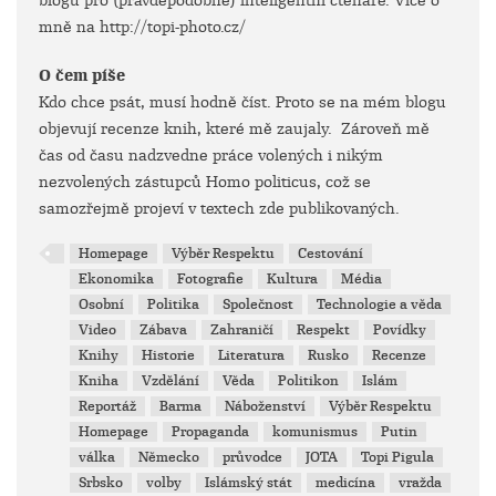
blogu pro (pravděpodobně) inteligentní čtenáře. Více o
mně na http://topi-photo.cz/
O čem píše
Kdo chce psát, musí hodně číst. Proto se na mém blogu
objevují recenze knih, které mě zaujaly. Zároveň mě
čas od času nadzvedne práce volených i nikým
nezvolených zástupců Homo politicus, což se
samozřejmě projeví v textech zde publikovaných.
Homepage
Výběr Respektu
Cestování
Ekonomika
Fotografie
Kultura
Média
Osobní
Politika
Společnost
Technologie a věda
Video
Zábava
Zahraničí
Respekt
Povídky
Knihy
Historie
Literatura
Rusko
Recenze
Kniha
Vzdělání
Věda
Politikon
Islám
Reportáž
Barma
Náboženství
Výběr Respektu
Homepage
Propaganda
komunismus
Putin
válka
Německo
průvodce
JOTA
Topi Pigula
Srbsko
volby
Islámský stát
medicína
vražda