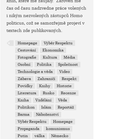
knih, které mě zaujaly. Zároveň mě
čas od času nadzvedne práce volených
i nikým nezvolených zástupců Homo
politicus, což se samozřejmě projeví v
textech zde publikovaných.
Homepage
Výběr Respektu
Cestování
Ekonomika
Fotografie
Kultura
Média
Osobní
Politika
Společnost
Technologie a věda
Video
Zábava
Zahraničí
Respekt
Povídky
Knihy
Historie
Literatura
Rusko
Recenze
Kniha
Vzdělání
Věda
Politikon
Islám
Reportáž
Barma
Náboženství
Výběr Respektu
Homepage
Propaganda
komunismus
Putin
válka
Německo