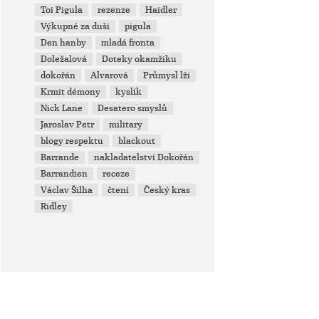
Toi Pigula
rezenze
Haidler
Výkupné za duši
pigula
Den hanby
mladá fronta
Doležalová
Doteky okamžiku
dokořán
Alvarová
Průmysl lži
Krmit démony
kyslík
Nick Lane
Desatero smyslů
Jaroslav Petr
military
blogy respektu
blackout
Barrande
nakladatelství Dokořán
Barrandien
receze
Václav Šilha
čtení
Český kras
Ridley