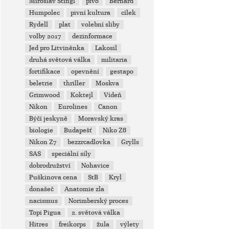
Miroslav Stingl
pivo
Bernard
Humpolec
pivní kultura
cílek
Rydell
plat
volební sliby
volby 2017
dezinformace
Jed pro Litviněnka
Lakosil
druhá světová válka
militaria
fortifikace
opevnění
gestapo
beletrie
thriller
Moskva
Grimwood
Koktejl
Vídeň
Nikon
Eurolines
Canon
Býčí jeskyně
Moravský kras
biologie
Budapešť
Niko Z6
Nikon Z7
bezzrcadlovka
Grylls
SAS
speciální síly
dobrodružství
Nohavice
Puškinova cena
StB
Kryl
donašeč
Anatomie zla
nacismus
Norimberský proces
Topi Pigua
2. světová válka
Hitres
freikorps
žula
výlety