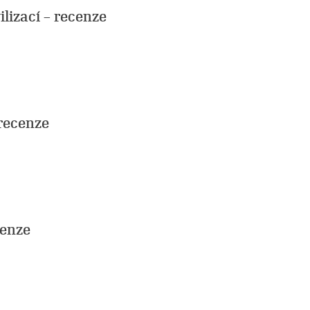
ilizací – recenze
 recenze
cenze