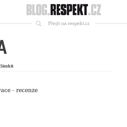
Respekt
Přejít na respekt.cz
Vyhledávání
A
článků
vace – recenze