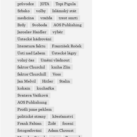
průvodce
JOTA
Topi Pigula
Srbsko
volby
Islámský stát
medicína
vražda
trest smrti
Brdy
Svoboda
AOS Publishing
Jaroslav Haidler
výběr
Ústecké kádrování
literatura faktu
František Roček
Ústí nad Labem
Ústecké lágry
volný čas
Umění vládnout
faktor Churchil
kniha Zlín
faktor Churchill
Voss
Jan Melvil
Hitler
Stalin
kokain
kuchařka
Svatava Vašková
AOS Publishung
Prošli jsme peklem
politické strany
křesťanství
Frank Fabian
Židé
focení
fotografování
Adam Chroust